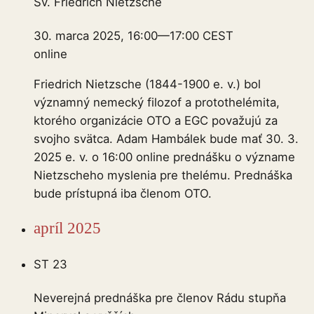
Sv. Friedrich Nietzsche
30. marca 2025, 16:00
—
17:00
CEST
online
Friedrich Nietzsche (1844-1900 e. v.) bol
významný nemecký filozof a protothelémita,
ktorého organizácie OTO a EGC považujú za
svojho svätca. Adam Hambálek bude mať 30. 3.
2025 e. v. o 16:00 online prednášku o význame
Nietzscheho myslenia pre thelému. Prednáška
bude prístupná iba členom OTO.
apríl 2025
ST
23
Neverejná prednáška pre členov Rádu stupňa