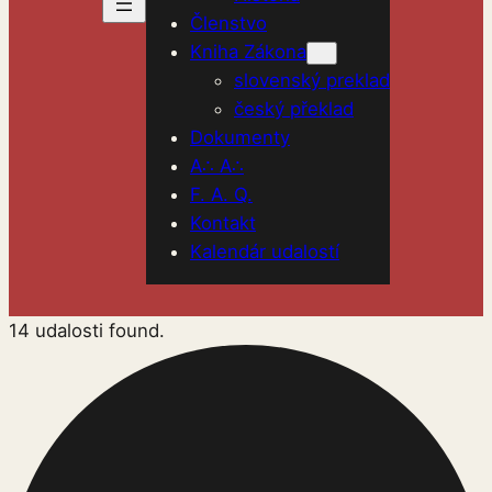
Členstvo
Kniha Zákona
slovenský preklad
český překlad
Dokumenty
A∴ A∴
F. A. Q.
Kontakt
Kalendár udalostí
14 udalosti found.