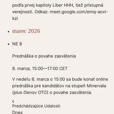
podľa prvej kapitoly Liber HHH, tiež prístupná
verejnosti. Odkaz: meet.google.com/emq-aovi-
kzi
marec 2026
NE
8
Prednáška o povahe zasvätenia
8. marca, 15:00
—
17:00
CET
V nedeľu 8. marca o 15:00 sa bude konať online
prednáška pre kandidátov na stupeň Minervala
(plus členov OTO) o povahe zasvätenia.
Predchádzajúce
Udalosti
Dnes