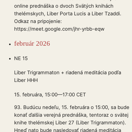
online prednáška o dvoch Svätých knihách
thelémskych, Liber Porta Lucis a Liber Tzaddi.
Odkaz na pripojenie:
https://meet.google.com/jhr-yrbb-eqw
február 2026
NE
15
Liber Trigrammaton + riadená meditácia podľa
Liber HHH
15. februára, 15:00
—
17:00
CET
93. Budúcu nedeľu, 15. februára o 15:00, sa bude
konať ďalšia verejná prednáška, tentoraz o svätej
knihe thelémskej Liber 27 (Liber Trigrammaton).
Hneď nato bude nasledovať riadená meditácia