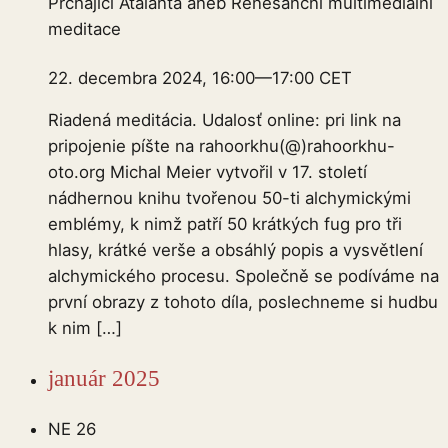
Prchající Atalanta aneb Renesanční multimediální
meditace
22. decembra 2024, 16:00
—
17:00
CET
Riadená meditácia. Udalosť online: pri link na
pripojenie píšte na rahoorkhu(@)rahoorkhu-
oto.org Michal Meier vytvořil v 17. století
nádhernou knihu tvořenou 50-ti alchymickými
emblémy, k nimž patří 50 krátkých fug pro tři
hlasy, krátké verše a obsáhlý popis a vysvětlení
alchymického procesu. Společně se podíváme na
první obrazy z tohoto díla, poslechneme si hudbu
k nim […]
január 2025
NE
26