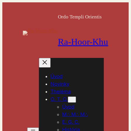
Ordo Templi Orientis
Ra-Hoor-Khu
Úvod
Novinky
Theléma
O. T. O.
Úvod
M∴ M∴ M∴
E. G. C.
História