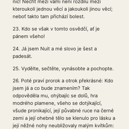
nic! Nechť mezi vámi není rozdílu mezi
kteroukoli jednou věcí a jakoukoli jinou věcí;
neboť takto tam přichází bolest.
23. Kdo se však v tomto osvědčí, ať je
pánem všeho!
24. Já jsem Nuit a mé slovo je šest a
padesát.
25. Vydělte, sečtěte, vynásobte a pochopte.
26. Poté praví prorok a otrok překrásné: Kdo
jsem já a co bude znamením? Tak
odpověděla mu, ohýbajíc se dolů, hra
modrého plamene, všeho se dotýkající,
všude pronikající, její půvabné ruce na černé
zemi a její ohebné tělo se klenulo pro lásku a
její něžné nohy neubližovaly malým kvítkům: