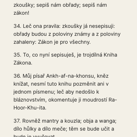
zkoušky; sepiš nám obřady; sepiš nám
zákon!
34. Leč ona pravila: zkoušky já nesepisuji:
obřady budou z poloviny známy a z poloviny
zahaleny: Zákon je pro všechny.
35. To, co nyní sepisuješ, je trojdílná Kniha
Zákona.
36. Můj písař Ankh-af-na-khonsu, kněz
knížat, nesmí tuto knihu pozměnit ani v
jednom písmenu; leč aby nedošlo k
bláznovstvím, okomentuje ji moudrostí Ra-
Hoor-Khu-ita.
37. Rovněž mantry a kouzla; obja a wanga;
dílo hůlky a dílo meče; těm se bude učit a
bude je vyučovat.