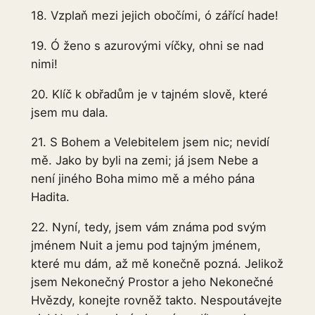
18. Vzplaň mezi jejich obočími, ó zářící hade!
19. Ó ženo s azurovými víčky, ohni se nad
nimi!
20. Klíč k obřadům je v tajném slově, které
jsem mu dala.
21. S Bohem a Velebitelem jsem nic; nevidí
mě. Jako by byli na zemi; já jsem Nebe a
není jiného Boha mimo mě a mého pána
Hadita.
22. Nyní, tedy, jsem vám známa pod svým
jménem Nuit a jemu pod tajným jménem,
které mu dám, až mě konečně pozná. Jelikož
jsem Nekonečný Prostor a jeho Nekonečné
Hvězdy, konejte rovněž takto. Nespoutávejte