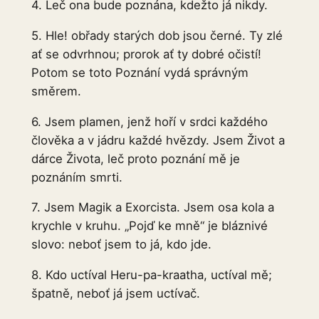
4. Leč ona bude poznána, kdežto já nikdy.
5. Hle! obřady starých dob jsou černé. Ty zlé
ať se odvrhnou; prorok ať ty dobré očistí!
Potom se toto Poznání vydá správným
směrem.
6. Jsem plamen, jenž hoří v srdci každého
člověka a v jádru každé hvězdy. Jsem Život a
dárce Života, leč proto poznání mě je
poznáním smrti.
7. Jsem Magik a Exorcista. Jsem osa kola a
krychle v kruhu. „Pojď ke mně“ je bláznivé
slovo: neboť jsem to já, kdo jde.
8. Kdo uctíval Heru-pa-kraatha, uctíval mě;
špatně, neboť já jsem uctívač.