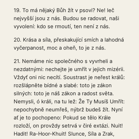
19. To má nějaký Bůh žít v psovi? Ne! leč
nejvyšší jsou z nás. Budou se radovat, naši
vyvolení: kdo se rmoutí, ten není z nás.
20. Krása a síla, přeskakující smích a lahodná
vyčerpanost, moc a oheň, to je z nás.
21. Nemáme nic společného s vyvrheli a
nezdatnými: nechejte je umřít v jejich mizérii.
Vždyť oni nic necítí. Soustrast je neřest králů:
rozšlápněte bídné a slabé: toto je zákon
silných: toto je náš zákon a radost světa.
Nemysli, ó králi, na tu lež: Že Ty Musíš Umřít:
nepochybně neumřeš, nýbrž budeš žít. Nyní
ať je to pochopeno: Pokud se tělo Krále
rozloží, on provždy setrvá v čiré extázi. Nuit!
Hadit! Ra-Hoor-Khuit! Slunce, Síla a Zrak,