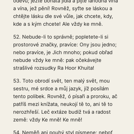
oděvů; jezte bohatá jídla a pijte lahodná vína
a vína, jež pění! Rovněž, syťte se láskou a
chtějte lásku dle své vůle, jak chcete, kdy,
kde a s kým chcete! Ale vždy ke mně.
52. Nebude-li to správně; popletete-li si
prostorové značky, pravíce: Ony jsou jedno;
nebo pravíce, je Jich mnoho; pokud obřad
nebude vždy ke mně: pak očekávejte
strašlivé rozsudky Ra Hoor Khuita!
53. Toto obrodí svět, ten malý svět, mou
sestru, mé srdce a můj jazyk, jíž posílám
tento polibek. Rovněž, ó písaři a proroku, ač
patříš mezi knížata, neukojí tě to, ani tě to
nerozhřeší. Leč extáze budiž tvá a radost
země: vždy Ke mně! Ke mně!
54. Neměň ani pouhý styl písmene; neboť