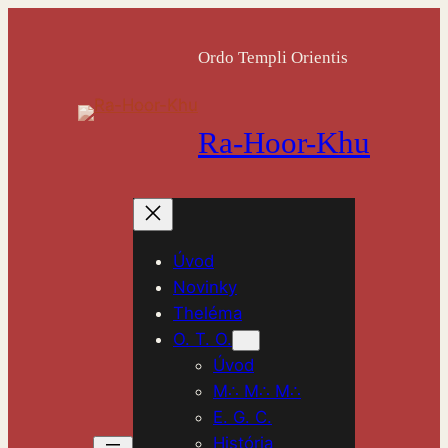
Prejsť
na
Ordo Templi Orientis
obsah
Ra-Hoor-Khu
Úvod
Novinky
Theléma
O. T. O.
Úvod
M∴ M∴ M∴
E. G. C.
História