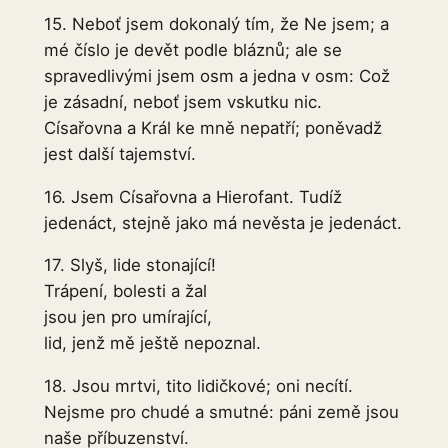
15. Neboť jsem dokonalý tím, že Ne jsem; a
mé číslo je devět podle bláznů; ale se
spravedlivými jsem osm a jedna v osm: Což
je zásadní, neboť jsem vskutku nic.
Císařovna a Král ke mně nepatří; poněvadž
jest další tajemství.
16. Jsem Císařovna a Hierofant. Tudíž
jedenáct, stejně jako má nevěsta je jedenáct.
17. Slyš, lide stonající!
Trápení, bolesti a žal
jsou jen pro umírající,
lid, jenž mě ještě nepoznal.
18. Jsou mrtvi, tito lidičkové; oni necítí.
Nejsme pro chudé a smutné: páni země jsou
naše příbuzenství.