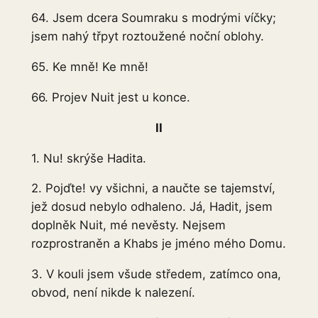
64. Jsem dcera Soumraku s modrými víčky;
jsem nahý třpyt roztoužené noční oblohy.
65. Ke mně! Ke mně!
66. Projev Nuit jest u konce.
II
1. Nu! skrýše Hadita.
2. Pojďte! vy všichni, a naučte se tajemství,
jež dosud nebylo odhaleno. Já, Hadit, jsem
doplněk Nuit, mé nevěsty. Nejsem
rozprostraněn a Khabs je jméno mého Domu.
3. V kouli jsem všude středem, zatímco ona,
obvod, není nikde k nalezení.