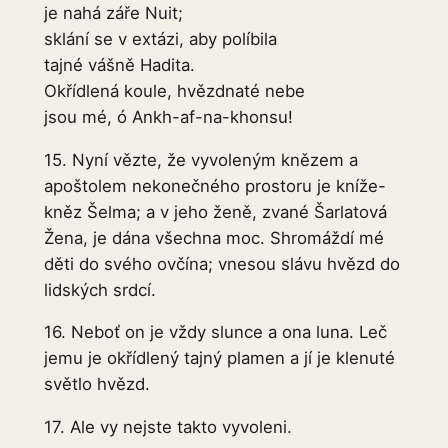
je nahá záře Nuit;
sklání se v extázi, aby políbila
tajné vášně Hadita.
Okřídlená koule, hvězdnaté nebe
jsou mé, ó Ankh-af-na-khonsu!
15. Nyní vězte, že vyvoleným knězem a
apoštolem nekonečného prostoru je kníže-
kněz Šelma; a v jeho ženě, zvané Šarlatová
Žena, je dána všechna moc. Shromáždí mé
děti do svého ovčína; vnesou slávu hvězd do
lidských srdcí.
16. Neboť on je vždy slunce a ona luna. Leč
jemu je okřídlený tajný plamen a jí je klenuté
světlo hvězd.
17. Ale vy nejste takto vyvoleni.