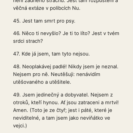
není žádného strachu. Jest tam rozpuštění a
věčná extáze v polibcích Nu.
45. Jest tam smrt pro psy.
46. Něco ti nevyšlo? Je ti to líto? Jest v tvém
srdci strach?
47. Kde já jsem, tam tyto nejsou.
48. Neoplakávej padlé! Nikdy jsem je neznal.
Nejsem pro ně. Neutěšuji: nenávidím
utěšovaného a utěšitele.
49. Jsem jedinečný a dobyvatel. Nejsem z
otroků, kteří hynou. Ať jsou zatraceni a mrtvi!
Amen. (Toto je ze čtyř; jest i páté, které je
neviditelné, a tam jsem jako neviňátko ve
vejci.)