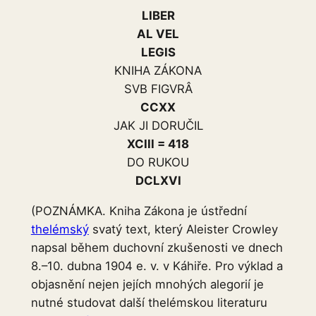
LIBER
AL VEL
LEGIS
KNIHA ZÁKONA
SVB FIGVRÂ
CCXX
JAK JI DORUČIL
XCIII = 418
DO RUKOU
DCLXVI
(POZNÁMKA. Kniha Zákona je ústřední
thelémský
svatý text, který Aleister Crowley
napsal během duchovní zkušenosti ve dnech
8.–10. dubna 1904 e. v. v Káhiře. Pro výklad a
objasnění nejen jejích mnohých alegorií je
nutné studovat další thelémskou literaturu