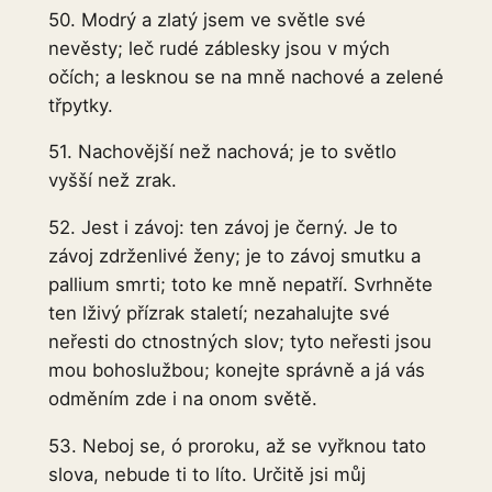
50. Modrý a zlatý jsem ve světle své
nevěsty; leč rudé záblesky jsou v mých
očích; a lesknou se na mně nachové a zelené
třpytky.
51. Nachovější než nachová; je to světlo
vyšší než zrak.
52. Jest i závoj: ten závoj je černý. Je to
závoj zdrženlivé ženy; je to závoj smutku a
pallium smrti; toto ke mně nepatří. Svrhněte
ten lživý přízrak staletí; nezahalujte své
neřesti do ctnostných slov; tyto neřesti jsou
mou bohoslužbou; konejte správně a já vás
odměním zde i na onom světě.
53. Neboj se, ó proroku, až se vyřknou tato
slova, nebude ti to líto. Určitě jsi můj