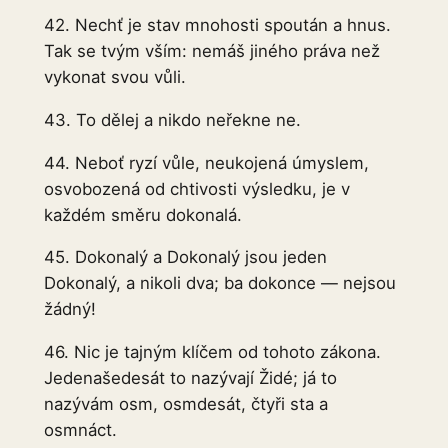
42. Nechť je stav mnohosti spoután a hnus.
Tak se tvým vším: nemáš jiného práva než
vykonat svou vůli.
43. To dělej a nikdo neřekne ne.
44. Neboť ryzí vůle, neukojená úmyslem,
osvobozená od chtivosti výsledku, je v
každém směru dokonalá.
45. Dokonalý a Dokonalý jsou jeden
Dokonalý, a nikoli dva; ba dokonce — nejsou
žádný!
46. Nic je tajným klíčem od tohoto zákona.
Jedenašedesát to nazývají Židé; já to
nazývám osm, osmdesát, čtyři sta a
osmnáct.