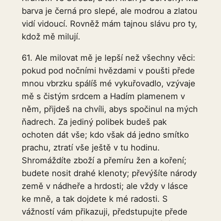
barva je černá pro slepé, ale modrou a zlatou
vidí vidoucí. Rovněž mám tajnou slávu pro ty,
kdož mě milují.
61. Ale milovat mě je lepší než všechny věci:
pokud pod nočními hvězdami v poušti přede
mnou vbrzku spálíš mé vykuřovadlo, vzývaje
mě s čistým srdcem a Hadím plamenem v
něm, přijdeš na chvíli, abys spočinul na mých
ňadrech. Za jediný polibek budeš pak
ochoten dát vše; kdo však dá jedno smítko
prachu, ztratí vše ještě v tu hodinu.
Shromáždíte zboží a přemíru žen a koření;
budete nosit drahé klenoty; převýšíte národy
země v nádheře a hrdosti; ale vždy v lásce
ke mně, a tak dojdete k mé radosti. S
vážností vám přikazuji, předstupujte přede