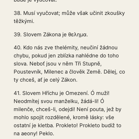
38. Musí vyučovat; může však učinit zkoušky
těžkými.
39. Slovem Zákona je θελημα.
40. Kdo nás zve thelémity, neučiní žádnou
chybu, pokud jen zblízka nahlédne do toho
slova. Neboť jsou v něm Tři Stupně,
Poustevník, Milenec a člověk Země. Dělej, co
ty chceš, ať je celý Zákon.
41. Slovem Hříchu je Omezení. Ó muži!
Neodmítej svou manželku, žádá-li! Ó
milenče, chceš-li, odejdi! Není pouta, jež by
mohlo spojit rozdělené, kromě lásky: vše
ostatní je kletba. Prokleto! Prokleto budiž to
na aeony! Peklo.