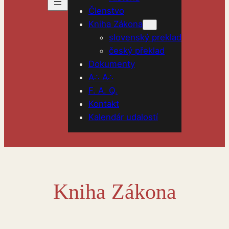
Členstvo
Kniha Zákona
slovenský preklad
český překlad
Dokumenty
A∴ A∴
F. A. Q.
Kontakt
Kalendár udalostí
Kniha Zákona