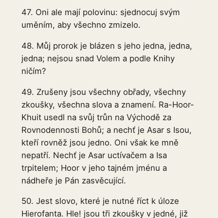
47. Oni ale mají polovinu: sjednocuj svým
uměním, aby všechno zmizelo.
48. Můj prorok je blázen s jeho jedna, jedna,
jedna; nejsou snad Volem a podle Knihy
ničím?
49. Zrušeny jsou všechny obřady, všechny
zkoušky, všechna slova a znamení. Ra-Hoor-
Khuit usedl na svůj trůn na Východě za
Rovnodennosti Bohů; a nechť je Asar s Isou,
kteří rovněž jsou jedno. Oni však ke mně
nepatří. Nechť je Asar uctívačem a Isa
trpitelem; Hoor v jeho tajném jménu a
nádheře je Pán zasvěcující.
50. Jest slovo, které je nutné říct k úloze
Hierofanta. Hle! jsou tři zkoušky v jedné, již