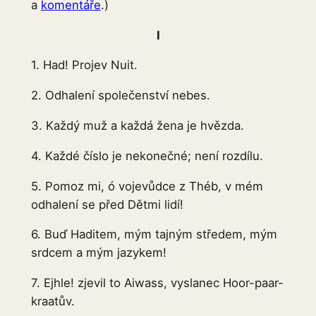
a
komentáře
.)
I
1. Had! Projev Nuit.
2. Odhalení společenství nebes.
3. Každý muž a každá žena je hvězda.
4. Každé číslo je nekonečné; není rozdílu.
5. Pomoz mi, ó vojevůdce z Théb, v mém
odhalení se před Dětmi lidí!
6. Buď Haditem, mým tajným středem, mým
srdcem a mým jazykem!
7. Ejhle! zjevil to Aiwass, vyslanec Hoor-paar-
kraatův.