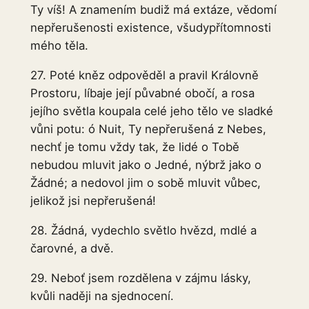
Ty víš! A znamením budiž má extáze, vědomí
nepřerušenosti existence, všudypřítomnosti
mého těla.
27. Poté kněz odpověděl a pravil Královně
Prostoru, líbaje její půvabné obočí, a rosa
jejího světla koupala celé jeho tělo ve sladké
vůni potu: ó Nuit, Ty nepřerušená z Nebes,
nechť je tomu vždy tak, že lidé o Tobě
nebudou mluvit jako o Jedné, nýbrž jako o
Žádné; a nedovol jim o sobě mluvit vůbec,
jelikož jsi nepřerušená!
28. Žádná, vydechlo světlo hvězd, mdlé a
čarovné, a dvě.
29. Neboť jsem rozdělena v zájmu lásky,
kvůli naději na sjednocení.