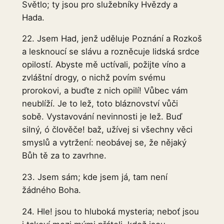
Světlo; ty jsou pro služebníky Hvězdy a
Hada.
22. Jsem Had, jenž uděluje Poznání a Rozkoš
a lesknoucí se slávu a rozněcuje lidská srdce
opilostí. Abyste mě uctívali, požijte víno a
zvláštní drogy, o nichž povím svému
prorokovi, a buďte z nich opilí! Vůbec vám
neublíží. Je to lež, toto bláznovství vůči
sobě. Vystavování nevinnosti je lež. Buď
silný, ó člověče! baž, užívej si všechny věci
smyslů a vytržení: neobávej se, že nějaký
Bůh tě za to zavrhne.
23. Jsem sám; kde jsem já, tam není
žádného Boha.
24. Hle! jsou to hluboká mysteria; neboť jsou