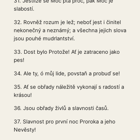
31. Jestliže se Moc ptá proč, pak Moc je
slabostí.
32. Rovněž rozum je lež; neboť jest i činitel
nekonečný a neznámý; a všechna jejich slova
jsou pouhé mudrlantství.
33. Dost bylo Protože! Ať je zatraceno jako
pes!
34. Ale ty, ó můj lide, povstaň a probuď se!
35. Ať se obřady náležitě vykonají s radostí a
krásou!
36. Jsou obřady živlů a slavnosti časů.
37. Slavnost pro první noc Proroka a jeho
Nevěsty!