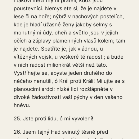
i takoví mezi mými přáteli, kdož jsou
poustevníci. Nemyslete si, že je najdete v
lese či na hoře; nýbrž v nachových postelích,
kde je hladí úžasné ženy jakoby šelmy s
mohutnými údy, oheň a světlo jsou v jejich
očích a záplavy plamenných vlasů kolem; tam
je najdete. Spatříte je, jak vládnou, u
vítězných vojsk, u veškeré té radosti; a bude
v nich radost milionkrát větší než tato.
Vystříhejte se, abyste jeden druhého do
něčeho nenutili, ó Král proti Králi! Milujte se s
planoucími srdci; nízké lidi rozšlápněte v
divoké žádostivosti vaší pýchy v den vašeho
hněvu.
25. Jste proti lidu, ó mí vyvolení!
26. Jsem tajný Had svinutý těsně před