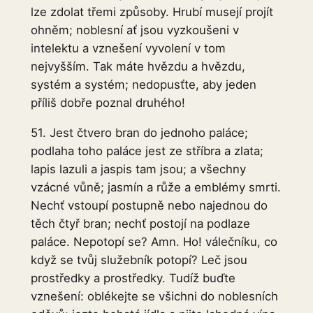
lze zdolat třemi způsoby. Hrubí musejí projít
ohněm; noblesní ať jsou vyzkoušeni v
intelektu a vznešení vyvolení v tom
nejvyšším. Tak máte hvězdu a hvězdu,
systém a systém; nedopusťte, aby jeden
příliš dobře poznal druhého!
51. Jest čtvero bran do jednoho paláce;
podlaha toho paláce jest ze stříbra a zlata;
lapis lazuli a jaspis tam jsou; a všechny
vzácné vůně; jasmín a růže a emblémy smrti.
Nechť vstoupí postupně nebo najednou do
těch čtyř bran; nechť postojí na podlaze
paláce. Nepotopí se? Amn. Ho! válečníku, co
když se tvůj služebník potopí? Leč jsou
prostředky a prostředky. Tudíž buďte
vznešení: oblékejte se všichni do noblesních