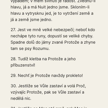
výpadem; v mém svinutí je radost. Zvednu-li
hlavu, já a má Nuit jedno jsme. Skloním-li
hlavu a vytrysknu jed, je to vytržení země a
já a země jsme jedno.
27. Jest ve mně velké nebezpečí; neboť kdo
nechápe tyto runy, dopustí se veliké chyby.
Spadne dolů do jámy zvané Protože a zhyne
tam se psy Rozumu.
28. Tudíž kletba na Protože a jeho
příbuzenství!
29. Nechť je Protože navždy prokleto!
30. Jestliže se Vůle zastaví a volá Proč,
vzývajíc Protože, pak se Vůle zastaví a
nedělá nic.