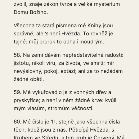
zvolil, znaje zákon tvrze a veliké mysterium
Domu Božího.
Všechna ta stará písmena mé Knihy jsou
správně; ale צ není Hvězda. To rovněž je
tajné: můj prorok to odhalí moudrým.
58. Na zemi dávám nepředstavitelné radosti:
jistotu, nikoli víru, za života, ve smrti; mír
nevýslovný, pokoj, extázi; ani za to nežádám
žádné oběti.
59. Mé vykuřovadlo je z vonných dřev a
pryskyřice; a není v něm žádné krve: kvůli
mým vlasům, stromům věčnosti.
60. Mé číslo je 11, stejně jako všechna čísla
těch, kdož jsou z nás. Pěticípá Hvězda, s
Kruhem ve Středu, a ten kruh je Červený. Má