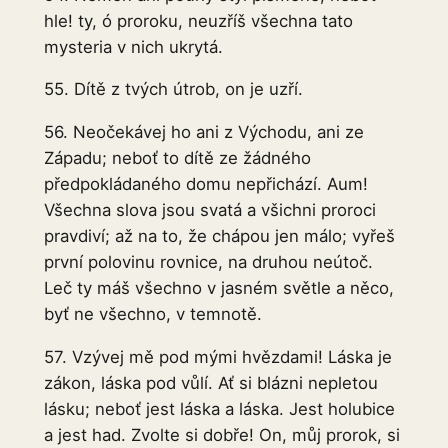
hle! ty, ó proroku, neuzříš všechna tato
mysteria v nich ukrytá.
55. Dítě z tvých útrob, on je uzří.
56. Neočekávej ho ani z Východu, ani ze
Západu; neboť to dítě ze žádného
předpokládaného domu nepřichází. Aum!
Všechna slova jsou svatá a všichni proroci
pravdiví; až na to, že chápou jen málo; vyřeš
první polovinu rovnice, na druhou neútoč.
Leč ty máš všechno v jasném světle a něco,
byť ne všechno, v temnotě.
57. Vzývej mě pod mými hvězdami! Láska je
zákon, láska pod vůlí. Ať si blázni nepletou
lásku; neboť jest láska a láska. Jest holubice
a jest had. Zvolte si dobře! On, můj prorok, si