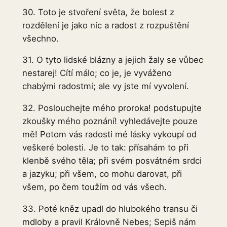
30. Toto je stvoření světa, že bolest z
rozdělení je jako nic a radost z rozpuštění
všechno.
31. O tyto lidské blázny a jejich žaly se vůbec
nestarej! Cítí málo; co je, je vyváženo
chabými radostmi; ale vy jste mí vyvolení.
32. Poslouchejte mého proroka! podstupujte
zkoušky mého poznání! vyhledávejte pouze
mě! Potom vás radosti mé lásky vykoupí od
veškeré bolesti. Je to tak: přísahám to při
klenbě svého těla; při svém posvátném srdci
a jazyku; při všem, co mohu darovat, při
všem, po čem toužím od vás všech.
33. Poté kněz upadl do hlubokého transu či
mdloby a pravil Královně Nebes; Sepiš nám