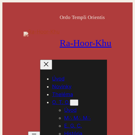
Ordo Templi Orientis
Ra-Hoor-Khu
Úvod
Novinky
Theléma
O. T. O.
Úvod
M∴ M∴ M∴
E. G. C.
História