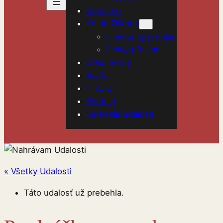
Členstvo
Kniha Zákona
slovenský preklad
český překlad
Dokumenty
A∴ A∴
F. A. Q.
Kontakt
Kalendár udalostí
« Všetky Udalosti
Táto udalosť už prebehla.