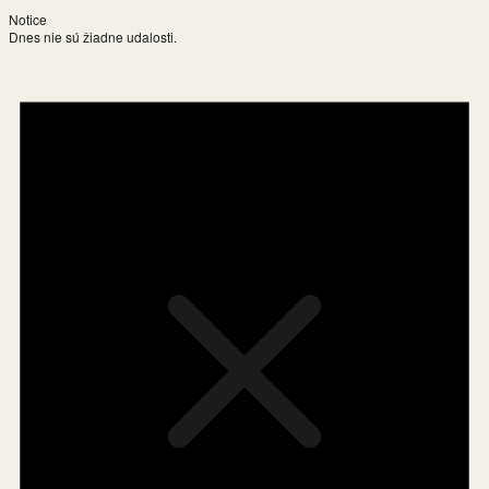
Notice
Dnes nie sú žiadne udalosti.