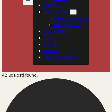
Členstvo
Kniha Zákona
slovenský preklad
český překlad
Dokumenty
A∴ A∴
F. A. Q.
Kontakt
Kalendár udalostí
42 udalosti found.