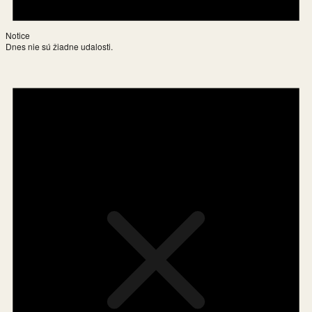
Notice
Dnes nie sú žiadne udalosti.