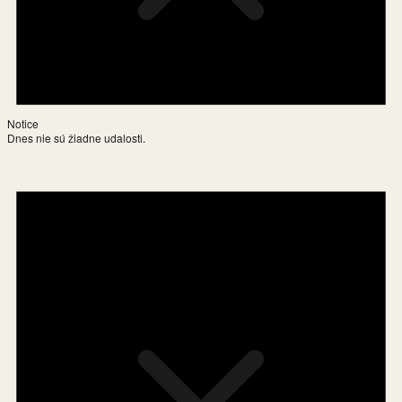
Notice
Dnes nie sú žiadne udalosti.