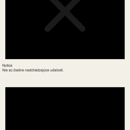
Notice
Nie sú žiadne nadchádzajúce udalosti.