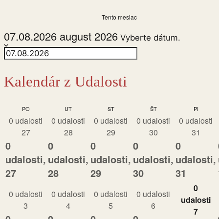
Tento mesiac
07.08.2026
august 2026
Vyberte dátum.
Kalendár z Udalosti
PONDELOK
UTOROK
STREDA
ŠTVRTOK
PIATOK
PO
UT
ST
ŠT
PI
0 udalosti
0 udalosti
0 udalosti
0 udalosti
0 udalosti
27
28
29
30
31
0
0
0
0
0
udalosti,
udalosti,
udalosti,
udalosti,
udalosti,
27
28
29
30
31
0
0 udalosti
0 udalosti
0 udalosti
0 udalosti
udalosti
3
4
5
6
7
0
0
0
0