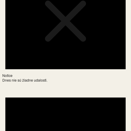
Notice
Dnes nie sú žiadne udalosti.