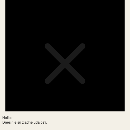
Notice
Dnes nie sú žiadne udalosti.