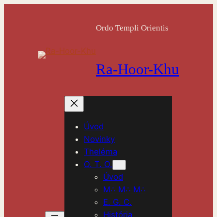
Ordo Templi Orientis
Ra-Hoor-Khu
Úvod
Novinky
Theléma
O. T. O.
Úvod
M∴ M∴ M∴
E. G. C.
História