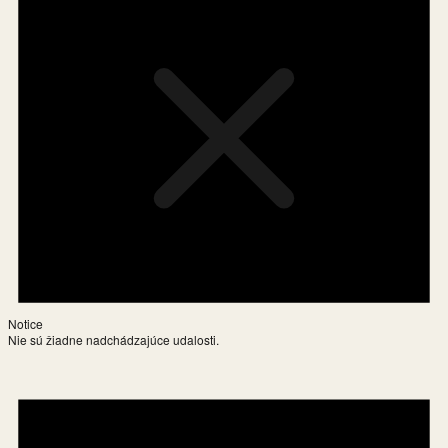
Notice
Nie sú žiadne nadchádzajúce udalosti.