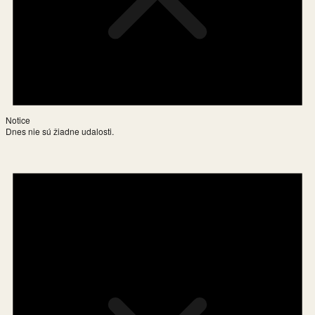
Notice
Dnes nie sú žiadne udalosti.