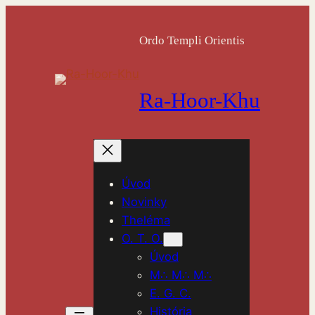
Ordo Templi Orientis
Ra-Hoor-Khu
Úvod
Novinky
Theléma
O. T. O.
Úvod
M∴ M∴ M∴
E. G. C.
História