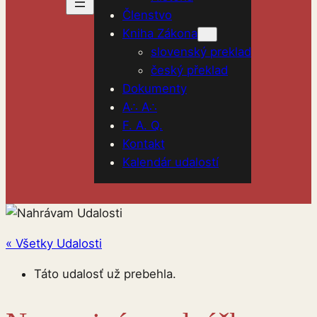
Členstvo
Kniha Zákona
slovenský preklad
český překlad
Dokumenty
A∴ A∴
F. A. Q.
Kontakt
Kalendár udalostí
« Všetky Udalosti
Táto udalosť už prebehla.